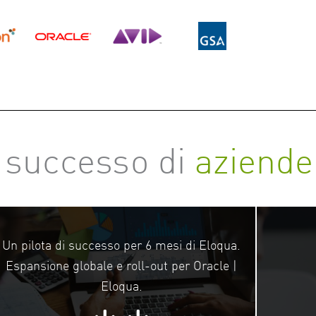
l successo di
aziende
Un pilota di successo per 6 mesi di Eloqua.
Espansione globale e roll-out per Oracle |
Eloqua.