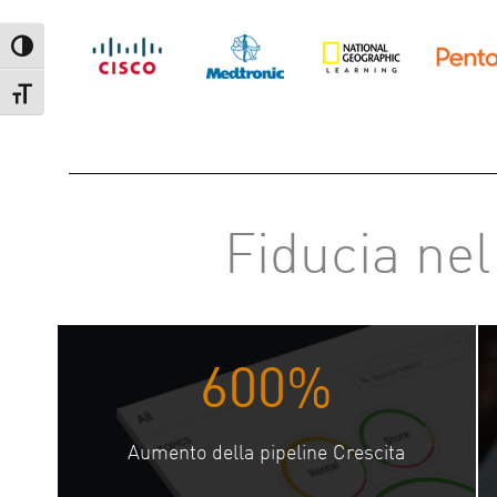
Attiva/disattiva alto contrasto
Attiva/disattiva dimensione testo
Fiducia ne
600%
Aumento della pipeline Crescita