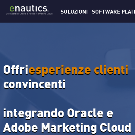
Vai
SOLUZIONI
SOFTWARE PLA
al
Gli esperti di Oracle e Adobe Marketing Cloud
contenuto
Offri
esperienze clienti
convincenti
integrando Oracle e
Adobe Marketing Cloud