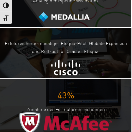
Anstieg der Pipeline Wachstum
Umschalten auf hohe Kontraste
Schrift vergrößern
Erfolgreicher 6-monatiger Eloqua-Pilot. Globale Expansion
und Roll-out für Oracle | Eloqua.
43%
Zunahme der Formulareinreichungen