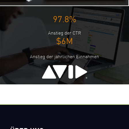
97.8%
Anstieg der CTR
$6M
Anstieg der jährlichen Einnahmen