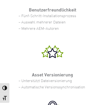
Benutzerfreundlichkeit
– Fünf-Schritt-Installationsprozess
– Auswahl mehrerer Dateien
– Mehrere AEM-Autoren
Asset Versionierung
– Unterstützt Dateiversionierung
– Automatische Versionssynchronisation
Umschalten auf hohe Kontraste
Schrift vergrößern