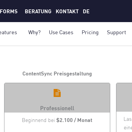
TFORMS
BERATUNG
KONTAKT
DE
eatures
Why?
Use Cases
Pricing
Support
ContentSync Preisgestaltung
Professionell
Las
$2.100 / Monat
Beginnend bei
ein