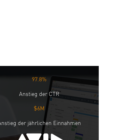
97.8%
Anstieg der CTR
$6M
Anstieg der jährlichen Einnahmen