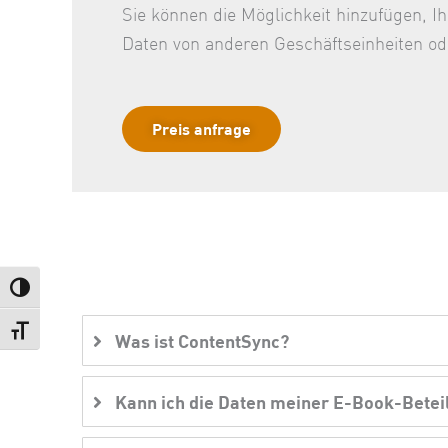
Sie können die Möglichkeit hinzufügen, I
Daten von anderen Geschäftseinheiten od
Preis anfrage
Umschalten auf hohe Kontraste
Schrift vergrößern
Was ist ContentSync?
Kann ich die Daten meiner E-Book-Betei