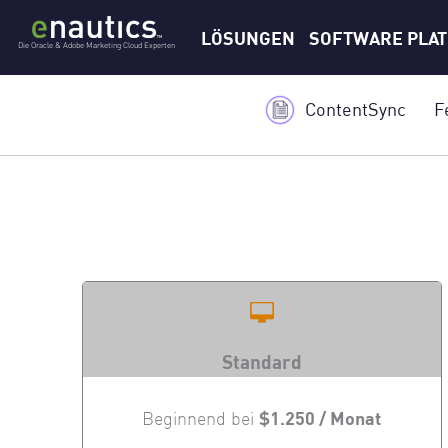
Zum
LÖSUNGEN
SOFTWARE PLA
Inhalt
Die Oracle & Adobe Marketing Cloud Experten
springen
ContentSync
F
Standard
$1.250 / Monat
Beginnend bei