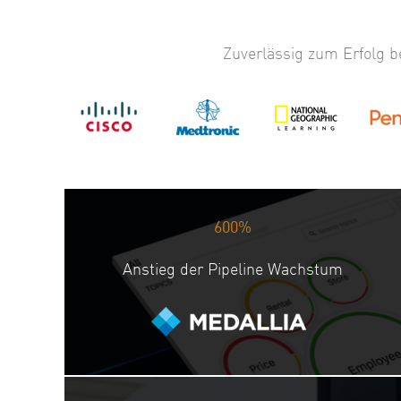
Zuverlässig zum Erfolg 
600%
Anstieg der Pipeline Wachstum