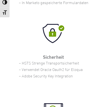
– In Marketo gespeicherte Formulardaten
Umschalten auf hohe Kontraste
Schrift vergrößern
Sicherheit
– HSTS Strenge Transportsicherheit
– Verwendet Oracle Oauth2 für Eloqua
– Adobe Security Key Integration