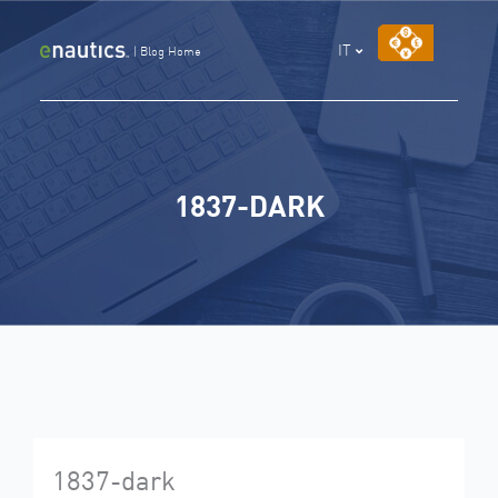
Vai
al
IT
|
Blog Home
contenuto
1837-DARK
1837-dark