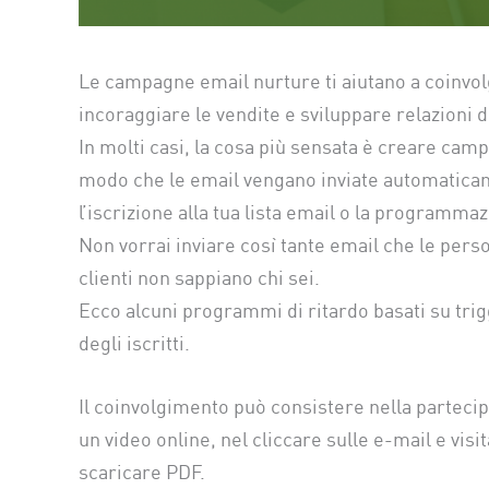
Le campagne email nurture ti aiutano a coinvolger
incoraggiare le vendite e sviluppare relazioni du
In molti casi, la cosa più sensata è creare ca
modo che le email vengano inviate automaticam
l’iscrizione alla tua lista email o la programma
Non vorrai inviare così tante email che le pers
clienti non sappiano chi sei.
Ecco alcuni programmi di ritardo basati su tri
degli iscritti.
Il coinvolgimento può consistere nella partecipa
un video online, nel cliccare sulle e-mail e visi
scaricare PDF.