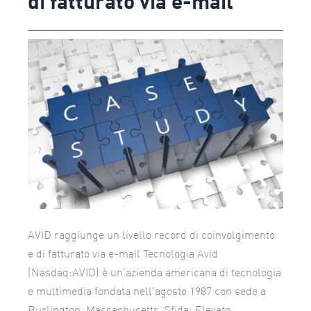
di fatturato via e-mail
record
di
coinvolgimento
e
di
fatturato
via
e-
mail
AVID raggiunge un livello record di coinvolgimento
e di fatturato via e-mail Tecnologia Avid
(Nasdaq:AVID) è un’azienda americana di tecnologia
e multimedia fondata nell’agosto 1987 con sede a
Burlington, Massachusetts. Sfida: Elevato