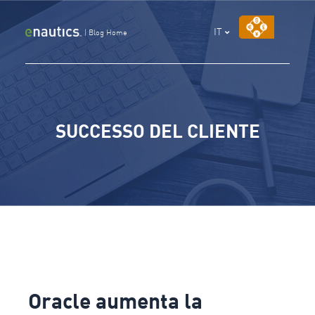
Vai
al
IT
|
Blog Home
contenuto
SUCCESSO DEL CLIENTE
Oracle
Oracle aumenta la
aumenta