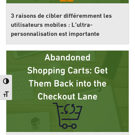
3 raisons de cibler différemment les
utilisateurs mobiles : L'ultra-
personnalisation est importante
Passer en contraste élevé
Changer la taille de la police