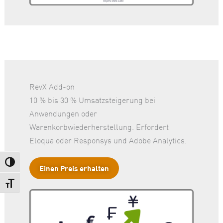
RevX Add-on
10 % bis 30 % Umsatzsteigerung bei
Anwendungen oder
Warenkorbwiederherstellung. Erfordert
Eloqua oder Responsys und Adobe Analytics.
Umschalten auf hohe Kontraste
Einen Preis erhalten
Schrift vergrößern