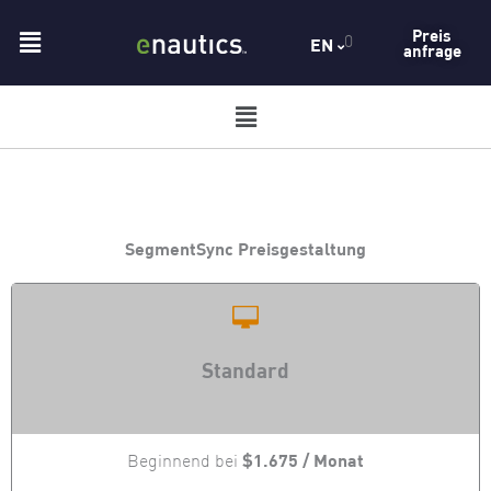
Zum
Menü
Preis
0
Inhalt
EN
anfrage
springen
Menü
SegmentSync Preisgestaltung
Standard
$1.675 / Monat
Beginnend bei