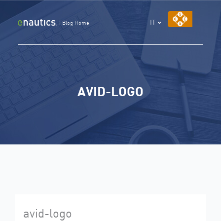
Vai
al
IT
|
Blog Home
contenuto
AVID-LOGO
avid-logo