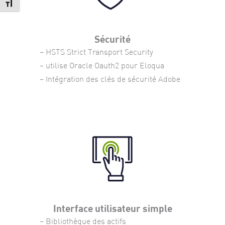
Changer la taille de la police
Sécurité
– HSTS Strict Transport Security
– utilise Oracle Oauth2 pour Eloqua
– Intégration des clés de sécurité Adobe
Interface utilisateur simple
– Bibliothèque des actifs